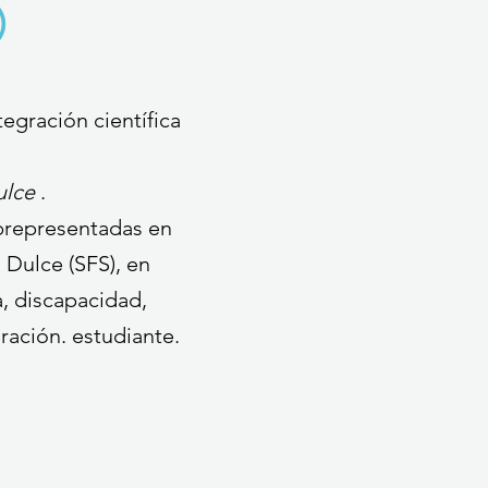
D
egración científica
ulce
.
brepresentadas en
 Dulce (SFS), en
a, discapacidad,
ración. estudiante.