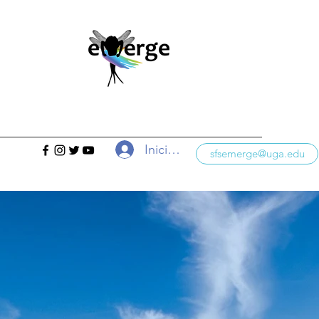
Iniciar sesión
sfsemerge@uga.edu